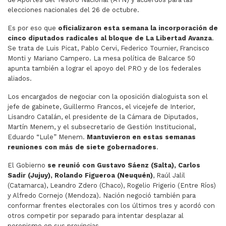
elecciones nacionales del 26 de octubre.
Es por eso que
oficializaron esta semana la incorporación de
cinco diputados radicales al bloque de La Libertad Avanza
.
Se trata de Luis Picat, Pablo Cervi, Federico Tournier,
Francisco
Monti
y Mariano Campero. La mesa política de Balcarce 50
apunta también a lograr el apoyo del PRO y de los federales
aliados.
Los encargados de negociar con la oposición dialoguista son el
jefe de gabinete, Guillermo Francos, el vicejefe de Interior,
Lisandro Catalán, el presidente de la Cámara de Diputados,
Martín Menem, y el subsecretario de Gestión Institucional,
Eduardo “Lule” Menem.
Mantuvieron en estas semanas
reuniones con más de siete gobernadores
.
El Gobierno
se reunió con Gustavo Sáenz (Salta), Carlos
Sadir (Jujuy), Rolando Figueroa (Neuquén)
, Raúl Jalil
(Catamarca), Leandro Zdero (Chaco), Rogelio Frigerio (Entre Ríos)
y Alfredo Cornejo (Mendoza). Nación negoció también para
conformar frentes electorales con los últimos tres y acordó con
otros competir por separado para intentar desplazar al
peronismo en sus provincias.