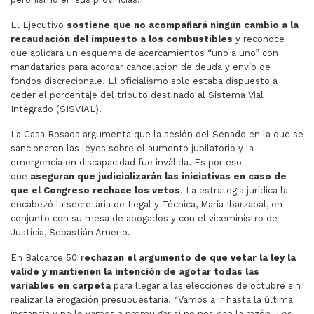
El Ejecutivo
sostiene que no acompañará ningún cambio a la
recaudación del impuesto a los combustibles
y reconoce
que aplicará un esquema de acercamientos “uno a uno” con
mandatarios para acordar cancelación de deuda y envío de
fondos discrecionale. El oficialismo sólo estaba dispuesto a
ceder el porcentaje del tributo destinado al Sistema Vial
Integrado (SISVIAL).
La Casa Rosada argumenta que la sesión del Senado en la que se
sancionaron las leyes sobre el aumento jubilatorio y la
emergencia en discapacidad fue inválida. Es por eso
que
aseguran que judicializarán las iniciativas en caso de
que el Congreso rechace los vetos
. La estrategia jurídica la
encabezó la secretaria de Legal y Técnica, María Ibarzabal, en
conjunto con su mesa de abogados y con el viceministro de
Justicia, Sebastián Amerio.
En Balcarce 50
rechazan el argumento de que vetar la ley la
valide y mantienen la intención de agotar todas las
variables en carpeta
para llegar a las elecciones de octubre sin
realizar la erogación presupuestaria. “Vamos a ir hasta la última
instancia y no lo vamos a promulgar si no nos dan la razón. Los