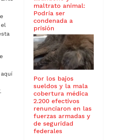
maltrato animal:
Podría ser
de
condenada a
 el
prisión
esta
de
 aquí
Por los bajos
sueldos y la mala
.
cobertura médica
2.200 efectivos
renunciaron en las
fuerzas armadas y
 DE LA GENTE: " SE SUPONE QUE IBAN A CONGELAR LOS PRECI
N UN MAUSOLEO
de seguridad
federales