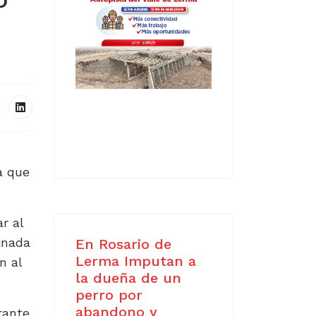
a que
r al
inada
En Rosario de
Lerma Imputan a
n al
la dueña de un
perro por
abandono y
rante