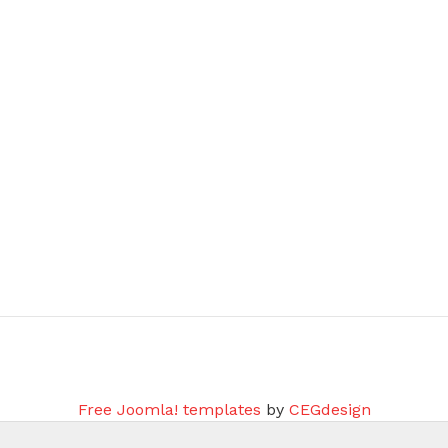
Copyright © 2021
Free Joomla! 4 templates
/ Design by
Agetheme
Free Joomla! templates
by
CEGdesign