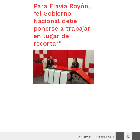
Para Flavia Royón,
“el Gobierno
Nacional debe
ponerse a trabajar
en lugar de
recortar”
s
413ms
14.911MB