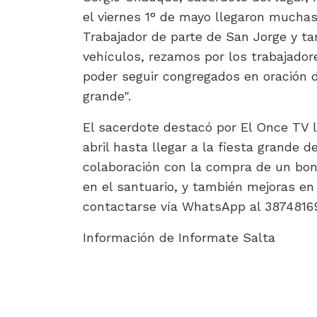
el viernes 1° de mayo llegaron muchas 
Trabajador de parte de San Jorge y ta
vehículos, rezamos por los trabajadore
poder seguir congregados en oración du
grande".
El sacerdote destacó por El Once TV l
abril hasta llegar a la fiesta grande 
colaboración con la compra de un bon
en el santuario, y también mejoras en
contactarse vía WhatsApp al 38748169
Información de Informate Salta
ARTÍCULO ANTERIOR: LA NAFTA SIGUE SUB
ARTÍCULO SIGUIENTE
ANTERIOR
SIGUIENTE