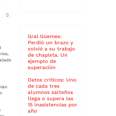
Gral Güemes:
Perdió un brazo y
l
volvió a su trabajo
rios,
de chapista. Un
allado
ejemplo de
superación
Datos críticos: Uno
de cada tres
mián
alumnos salteños
in
llega o supera las
15 inasistencias por
a
año
or