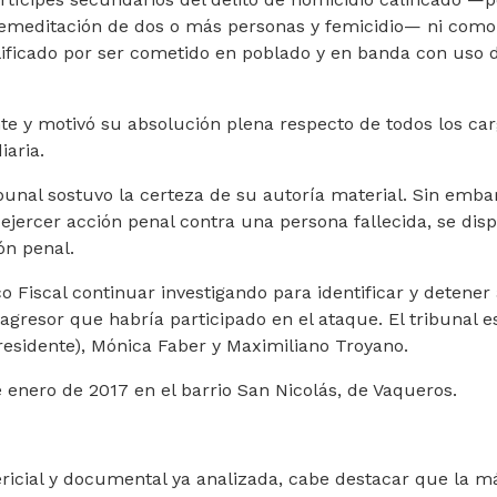
premeditación de dos o más personas y femicidio— ni como
alificado por ser cometido en poblado y en banda con uso 
nte y motivó su absolución plena respecto de todos los ca
iaria.
ibunal sostuvo la certeza de su autoría material. Sin emba
 ejercer acción penal contra una persona fallecida, se dis
ón penal.
co Fiscal continuar investigando para identificar y detener 
gresor que habría participado en el ataque. El tribunal e
presidente), Mónica Faber y Maximiliano Troyano.
 enero de 2017 en el barrio San Nicolás, de Vaqueros.
ericial y documental ya analizada, cabe destacar que la m