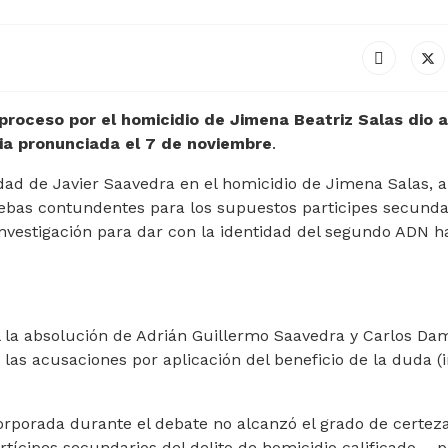
l proceso por el homicidio de Jimena Beatriz Salas dio a
ia pronunciada el 7 de noviembre
.
idad de Javier Saavedra en el homicidio de Jimena Salas, a
ebas contundentes para los supuestos participes secunda
nvestigación para dar con la identidad del segundo ADN h
 la absolución de Adrián Guillermo Saavedra y Carlos Da
as acusaciones por aplicación del beneficio de la duda (
rporada durante el debate no alcanzó el grado de certez
tícipes secundarios del delito de homicidio calificado —p