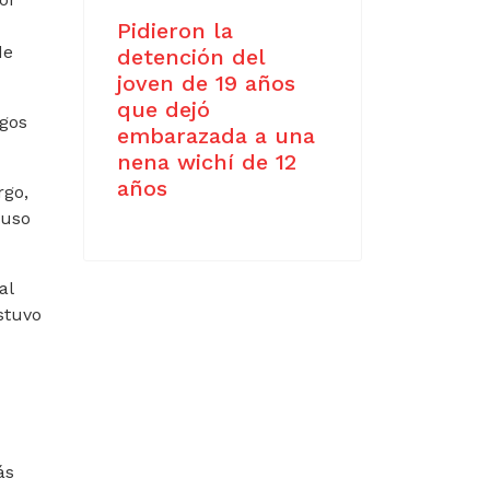
Pidieron la
de
detención del
joven de 19 años
que dejó
rgos
embarazada a una
nena wichí de 12
años
rgo,
puso
al
stuvo
ás