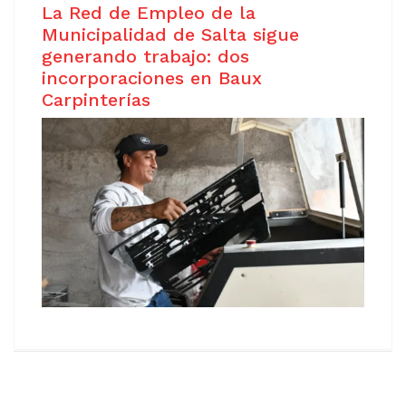
La Red de Empleo de la
Municipalidad de Salta sigue
generando trabajo: dos
incorporaciones en Baux
Carpinterías
Copyright © 2021
Free Joomla! 4 templates
/ Design by