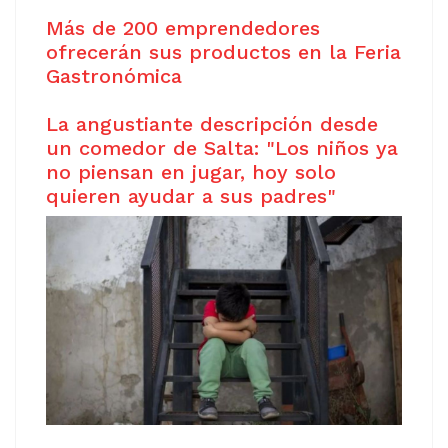
Más de 200 emprendedores
ofrecerán sus productos en la Feria
Gastronómica
La angustiante descripción desde
un comedor de Salta: "Los niños ya
no piensan en jugar, hoy solo
quieren ayudar a sus padres"