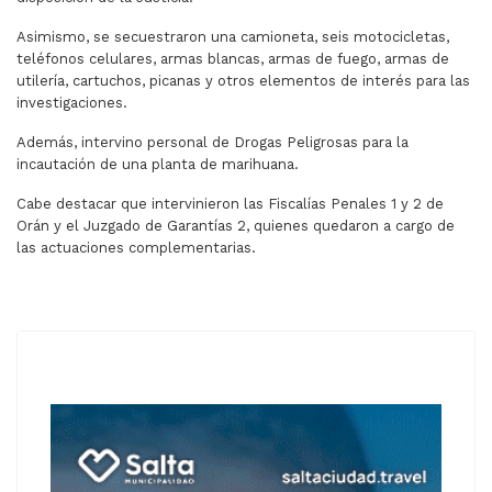
Asimismo, se secuestraron una camioneta, seis motocicletas,
teléfonos celulares, armas blancas, armas de fuego, armas de
utilería, cartuchos, picanas y otros elementos de interés para las
investigaciones.
Además, intervino personal de Drogas Peligrosas para la
incautación de una planta de marihuana.
Cabe destacar que intervinieron las Fiscalías Penales 1 y 2 de
Orán y el Juzgado de Garantías 2, quienes quedaron a cargo de
las actuaciones complementarias.
ARTÍCULO ANTERIOR: AUMENTÓ LA CANTIDAD DE PERSON
ARTÍCULO SIGUIENTE: EN SALTA U
ANTERIOR
SIGUIENTE