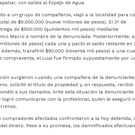
pallar, con salida al Espejo de Agua.
unto a un grupo de compañeros, viajó a la localidad para c
total de $9.000.000 (nueve millones de pesos). El 31 de
trega de $500.000 (quinientos mil pesos) mediante
anco Macro a nombre de la denunciada. Posteriormente, 
millones de pesos) cada una y pactó el saldo restante en 
. Además, transfirió $90.000 (noventa mil pesos) a una cu
 de compraventa, el cual fue firmado supuestamente por u
ración surgieron cuando una compañera de la denunciante
, solicitó el título de propiedad y, en respuesta, recibió 
ndió a sus llamados. Ante esta situación la denunciante
y logró comunicarse con la profesional, quien le aseguró 
rrenos.
os compradores afectados confrontaron a la hoy detenida, 
d del dinero. Pese a su promesa, los damnificados efectuar