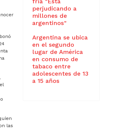
fría "Está
perjudicando a
onocer
millones de
argentinos"
abonó
Argentina se ubica
24
en el segundo
enta
lugar de América
na
en consumo de
tabaco entre
adolescentes de 13
,
a 15 años
el
no
quien
on las