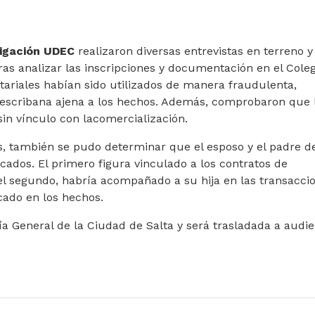
igación
UDEC
realizaron diversas entrevistas en terreno y
ras analizar las inscripciones y documentación en el Cole
tariales habían sido utilizados de manera fraudulenta,
escribana ajena a los hechos. Además, comprobaron que 
sin vínculo con lacomercialización.
s, también se pudo determinar que el esposo y el padre de
ados. El primero figura vinculado a los contratos de
l segundo, habría acompañado a su hija en las transaccio
cado en los hechos.
ía General de la Ciudad de Salta y será trasladada a audie
N QUE ROBÓ LA BICICLETA DE UN ENFERMERO DEL SAN BERNA
: COLO VASCONCELLO DE AHYRE “LOS COMENTARIOS DE PICHET