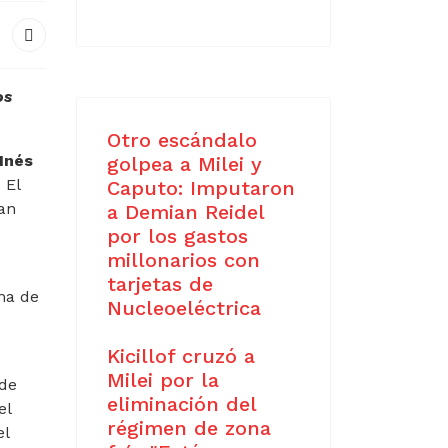
os
Otro escándalo
Inés
golpea a Milei y
 El
Caputo: Imputaron
San
a Demian Reidel
por los gastos
millonarios con
tarjetas de
ma de
Nucleoeléctrica
Kicillof cruzó a
Milei por la
 de
eliminación del
el
régimen de zona
el