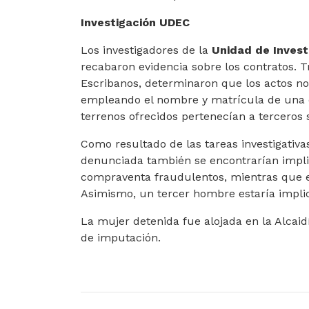
Investigación UDEC
Los investigadores de la
Unidad de Invest
recabaron evidencia sobre los contratos. T
Escribanos, determinaron que los actos no
empleando el nombre y matrícula de una 
terrenos ofrecidos pertenecían a terceros 
Como resultado de las tareas investigativa
denunciada también se encontrarían implic
compraventa fraudulentos, mientras que e
Asimismo, un tercer hombre estaría impli
La mujer detenida fue alojada en la Alcaid
de imputación.
ARTÍCULO ANTERIOR: DETIENEN AL LADRÓ
ARTÍCULO SIGUIENTE
ANTERIOR
SIGUIENTE