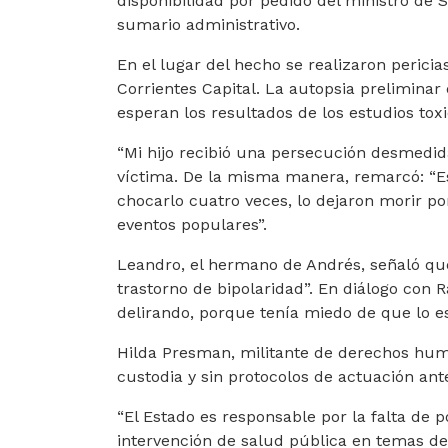
disponibilidad por pedido del ministro de S
sumario administrativo.
En el lugar del hecho se realizaron pericia
Corrientes Capital. La autopsia prelimina
esperan los resultados de los estudios toxi
“Mi hijo recibió una persecución desmedida 
víctima. De la misma manera, remarcó: “E
chocarlo cuatro veces, lo dejaron morir p
eventos populares”.
Leandro, el hermano de Andrés, señaló q
trastorno de bipolaridad”. En diálogo con 
delirando, porque tenía miedo de que lo e
Hilda Presman, militante de derechos huma
custodia y sin protocolos de actuación an
“El Estado es responsable por la falta de p
intervención de salud pública en temas d