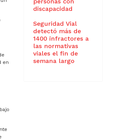
 un
personas con
discapacidad
e
Seguridad Vial
detectó más de
1400 infractores a
las normativas
viales el fin de
de
semana largo
d en
bajo
ente
e