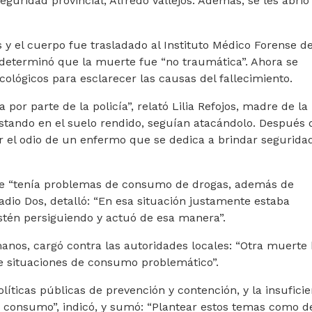
eguridad provincial, Alfredo Vallejos. Además, se les abrió
s y el cuerpo fue trasladado al Instituto Médico Forense d
r determinó que la muerte fue “no traumática”. Ahora se
cológicos para esclarecer las causas del fallecimiento.
por parte de la policía”, relató Lilia Refojos, madre de la
stando en el suelo rendido, seguían atacándolo. Después 
or el odio de un enfermo que se dedica a brindar segurida
ue “tenía problemas de consumo de drogas, además de
Radio Dos, detalló: “En esa situación justamente estaba
stén persiguiendo y actuó de esa manera”.
nos, cargó contra las autoridades locales: “Otra muerte 
te situaciones de consumo problemático”.
olíticas públicas de prevención y contención, y la insufici
e consumo”, indicó, y sumó: “Plantear estos temas como d