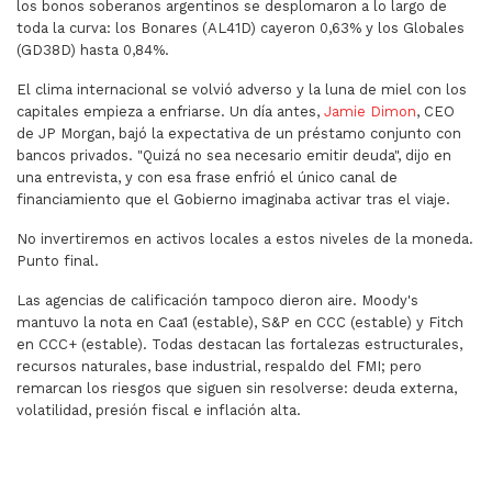
los bonos soberanos argentinos se desplomaron a lo largo de
toda la curva: los Bonares (AL41D) cayeron 0,63% y los Globales
(GD38D) hasta 0,84%.
El clima internacional se volvió adverso y la luna de miel con los
capitales empieza a enfriarse. Un día antes,
Jamie Dimon
, CEO
de JP Morgan, bajó la expectativa de un préstamo conjunto con
bancos privados. "Quizá no sea necesario emitir deuda", dijo en
una entrevista, y con esa frase enfrió el único canal de
financiamiento que el Gobierno imaginaba activar tras el viaje.
No invertiremos en activos locales a estos niveles de la moneda.
Punto final.
Las agencias de calificación tampoco dieron aire. Moody's
mantuvo la nota en Caa1 (estable), S&P en CCC (estable) y Fitch
en CCC+ (estable). Todas destacan las fortalezas estructurales,
recursos naturales, base industrial, respaldo del FMI; pero
remarcan los riesgos que siguen sin resolverse: deuda externa,
volatilidad, presión fiscal e inflación alta.
ARTÍCULO ANTERIOR: HABRÁ PARO NACIONAL DE UNIVER
ARTÍCULO SIGUIENTE: KARINA MILE
ANTERIOR
SIGUIENTE