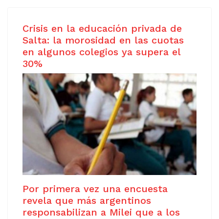
Crisis en la educación privada de
Salta: la morosidad en las cuotas
en algunos colegios ya supera el
30%
Por primera vez una encuesta
revela que más argentinos
responsabilizan a Milei que a los