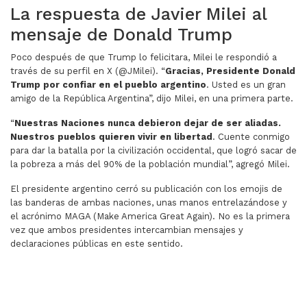
La respuesta de Javier Milei al
mensaje de Donald Trump
Poco después de que Trump lo felicitara, Milei le respondió a
través de su perfil en X (@JMilei). “
Gracias, Presidente Donald
Trump por confiar en el pueblo argentino
. Usted es un gran
amigo de la República Argentina”, dijo Milei, en una primera parte.
“
Nuestras Naciones nunca debieron dejar de ser aliadas.
Nuestros pueblos quieren vivir en libertad
. Cuente conmigo
para dar la batalla por la civilización occidental, que logró sacar de
la pobreza a más del 90% de la población mundial”, agregó Milei.
El presidente argentino cerró su publicación con los emojis de
las banderas de ambas naciones, unas manos entrelazándose y
el acrónimo MAGA (Make America Great Again). No es la primera
vez que ambos presidentes intercambian mensajes y
declaraciones públicas en este sentido.
ARTÍCULO ANTERIOR: MIEDO AL CAOS, EL VOTO EXTRANJ
ARTÍCULO SIGUIENTE: LA PARTICIP
ANTERIOR
SIGUIENTE