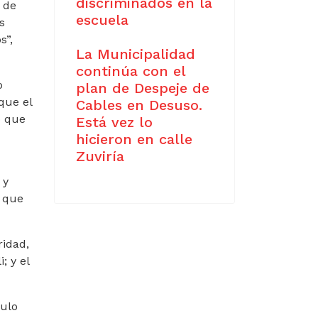
discriminados en la
 de
escuela
s
s”,
La Municipalidad
continúa con el
o
plan de Despeje de
que el
Cables en Desuso.
ó que
Está vez lo
hicieron en calle
Zuviría
 y
o que
ridad,
; y el
gulo