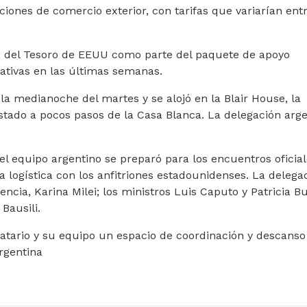
iones de comercio exterior, con tarifas que variarían entr
o del Tesoro de EEUU como parte del paquete de apoyo
tivas en las últimas semanas.
la medianoche del martes y se alojó en la Blair House, la
Estado a pocos pasos de la Casa Blanca. La delegación arg
l equipo argentino se preparó para los encuentros oficial
a logística con los anfitriones estadounidenses. La delega
encia, Karina Milei; los ministros Luis Caputo y Patricia Bu
Bausili.
atario y su equipo un espacio de coordinación y descanso
Argentina
 FÁBRICA DE PATENTES TRUCHAS EN CÓRDOBA: LAS VENDÍAN 
: MOISÉS TIENE 100 AÑOS, ES MENDOCINO Y RENOVÓ SU LICE