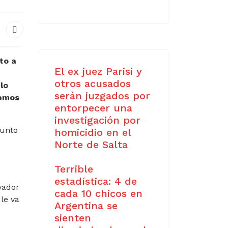
to a
El ex juez Parisi y
otros acusados
lo
serán juzgados por
remos
entorpecer una
investigación por
junto
homicidio en el
Norte de Salta
Terrible
estadística: 4 de
vador
cada 10 chicos en
 le va
Argentina se
sienten