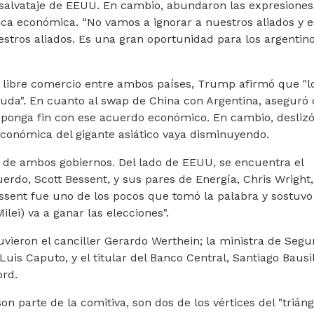
 salvataje de EEUU. En cambio, abundaron las expresiones
ítica económica. “No vamos a ignorar a nuestros aliados y e
ros aliados. Es una gran oportunidad para los argentino
 libre comercio entre ambos países, Trump afirmó que "l
yuda". En cuanto al swap de China con Argentina, aseguró 
s ponga fin con ese acuerdo económico. En cambio, desliz
 económica del gigante asiático vaya disminuyendo.
s de ambos gobiernos. Del lado de EEUU, se encuentra el
cuerdo, Scott Bessent, y sus pares de Energía, Chris Wright,
ssent fue uno de los pocos que tomó la palabra y sostuv
lei) va a ganar las elecciones".
uvieron el canciller Gerardo Werthein; la ministra de Segu
Luis Caputo, y el titular del Banco Central, Santiago Bausili
ord.
n parte de la comitiva, son dos de los vértices del "trián