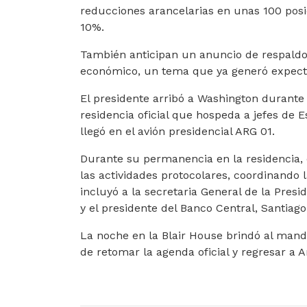
reducciones arancelarias en unas 100 posic
10%.
También anticipan un anuncio de respald
económico, un tema que ya generó expecta
El presidente arribó a Washington durante 
residencia oficial que hospeda a jefes de 
llegó en el avión presidencial ARG 01.
Durante su permanencia en la residencia, e
las actividades protocolares, coordinando l
incluyó a la secretaria General de la Presid
y el presidente del Banco Central, Santiago 
La noche en la Blair House brindó al mand
de retomar la agenda oficial y regresar a 
ARTÍCULO ANTERIOR: DESMANTELARON UNA
ARTÍCULO SIGUIENTE
ANTERIOR
SIGUIENTE