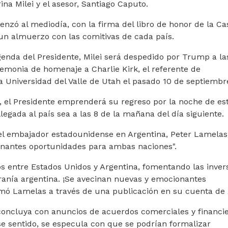
rina Milei y el asesor, Santiago Caputo.
enzó al mediodía, con la firma del libro de honor de la Ca
un almuerzo con las comitivas de cada país.
genda del Presidente, Milei será despedido por Trump a la
remonia de homenaje a Charlie Kirk, el referente de
a Universidad del Valle de Utah el pasado 10 de septiembr
s, el Presidente emprenderá su regreso por la noche de es
legada al país sea a las 8 de la mañana del día siguiente.
 el embajador estadounidense en Argentina, Peter Lamelas
onantes oportunidades para ambas naciones".
 entre Estados Unidos y Argentina, fomentando las inver
ranía argentina. ¡Se avecinan nuevas y emocionantes
rmó Lamelas a través de una publicación en su cuenta de 
concluya con anuncios de acuerdos comerciales y financi
e sentido, se especula con que se podrían formalizar