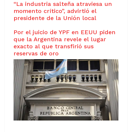
“La industria salteña atraviesa un
momento crítico”, advirtió el
presidente de la Unión local
Por el juicio de YPF en EEUU piden
que la Argentina revele el lugar
exacto al que transfirió sus
reservas de oro