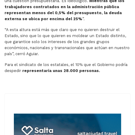
una cuestión presupuestaria. Es ideológico.
Mientras que los
trabajadores contratados en la administración pública
representan menos del 0,5% del presupuesto, la deuda
externa se ubica por encima del 25%
”.
“A esta altura está más que claro que no quieren destruir el
Estado, sino que lo que quieren es moldear un Estado distinto,
que garantice solo los intereses de los grandes grupos
económicos, nacionales y transnacionales que actúan en nuestro
país”, cerró Aguiar.
Para el sindicato de los estatales, el 10% que el Gobierno podría
despedir
representaría unas 28.000 personas.
ARTÍCULO ANTERIOR: SE PERDIERON 120 MIL PUESTOS 
ARTÍCULO SIGUIENTE: RÉCORD HIST
ANTERIOR
SIGUIENTE