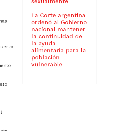
sexualmente
La Corte argentina
nas
ordenó al Gobierno
nacional mantener
la continuidad de
la ayuda
fuerza
alimentaria para la
población
vulnerable
iento
reso
l
ata.