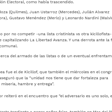
ión Electoral, como había trascendido.
doza (Quilmes), Juan Ustarroz (Mercedes), Julián Alvarez
ra), Gustavo Menéndez (Merlo) y Leonardo Nardini (Malvi
por no competir -una lista cristinista vs otra kicillofista-
 capitalizando La Libertad Avanza. Y una derrota ante la 
n comunal.
acerca del armado de las listas o de un eventual enfrentam
ea fue el de Kicillof, que también el miércoles en el cong
aseguró que la “unidad nos tiene que dar fortaleza para
 miseria, hambre y entrega”.
or reiteró en el encuentro que “el adversario es uno solo, e
 gesto tendiente a poner paños fríos, también en Mar del Pl