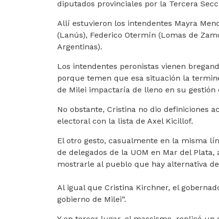
diputados provinciales por la Tercera Secc
Allí estuvieron los intendentes Mayra Men
(Lanús), Federico Otermín (Lomas de Zamo
Argentinas).
Los intendentes peronistas vienen bregando 
porque temen que esa situación la termine
de Milei impactaría de lleno en su gestió
No obstante, Cristina no dio definiciones 
electoral con la lista de Axel Kicillof.
El otro gesto, casualmente en la misma lín
de delegados de la UOM en Mar del Plata, 
mostrarle al pueblo que hay alternativa de
Al igual que Cristina Kirchner, el gobernad
gobierno de Milei”.
Y en tercer lugar, el massismo, replicó un