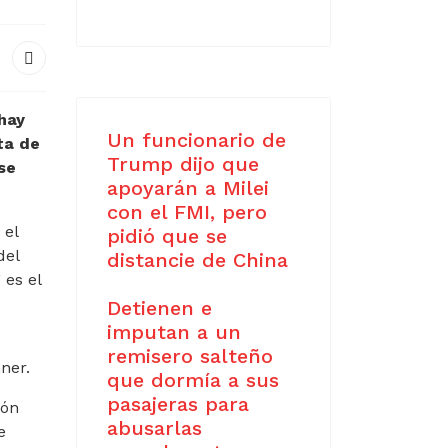
hay
Un funcionario de
ta de
Trump dijo que
se
apoyarán a Milei
con el FMI, pero
 el
pidió que se
del
distancie de China
 es el
Detienen e
imputan a un
remisero salteño
ner.
que dormía a sus
pasajeras para
ión
abusarlas
e