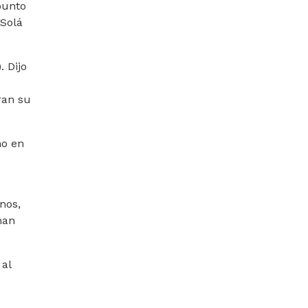
punto
 Solá
. Dijo
ran su
mo en
nos,
man
 al