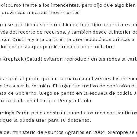
u discurso frente a los intendentes, pero dijo que algo bie
 provincias mira sus movimientos.
rense que lidera viene recibiendo todo tipo de embates: d
vés del recorte de recursos, y también desde el interior d
con Cristina y a la carta en la que redobló sus críticas a
ador peronista que perdió su elección en octubre.
s Kreplack (Salud) evitaron reproducir en las redes la car
as horas al punto que en la mañana del viernes los intend
e iba a ser la reunión. El lugar fue motivo de confusión d
Casa de Gobierno, luego se pensó en la escuela de policía 
na ubicada en el Parque Pereyra Iraola.
mingo Perón pidió construir cuando los médicos confirm
de que la pueda usar para su descanso.
e del ministerio de Asuntos Agrarios en 2004. Siempre se 