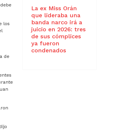
n debe
La ex Miss Orán
que lideraba una
banda narco irá a
e los
juicio en 2026: tres
el
de sus cómplices
ya fueron
condenados
ta de
entes
urante
Juan
aron
dijo