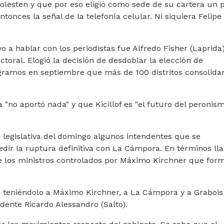
molesten y que por eso eligió como sede de su cartera un 
onces la señal de la telefonía celular. Ni siquiera Felipe
 a hablar con los periodistas fue Alfredo Fisher (Laprida)
ctoral. Elogió la decisión de desdoblar la elección de
ogramos en septiembre que más de 100 distritos consolida
"no aportó nada" y que Kicillof es "el futuro del peronis
 legislativa del domingo algunos intendentes que se
edir la ruptura definitiva con La Cámpora. En términos lla
 de los ministros controlados por Máximo Kirchner que for
ro teniéndolo a Máximo Kirchner, a La Cámpora y a Grabois
ndente Ricardo Alessandro (Salto).