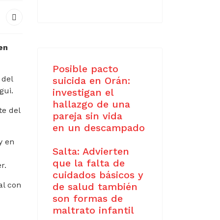
en
Posible pacto
 del
suicida en Orán:
gui.
investigan el
hallazgo de una
te del
pareja sin vida
en un descampado
y en
Salta: Advierten
que la falta de
r.
cuidados básicos y
al con
de salud también
son formas de
maltrato infantil