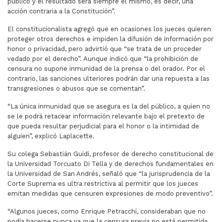
público y el resultado será siempre el mismo, es decir, una
acción contraria a la Constitución”.
El constitucionalista agregó que en ocasiones los jueces quieren
proteger otros derechos e impiden la difusión de información por
honor o privacidad, pero advirtió que “se trata de un proceder
vedado por el derecho”. Aunque indicó que “la prohibición de
censura no supone inmunidad de la prensa o del orador. Por el
contrario, las sanciones ulteriores podrán dar una repuesta a las
transgresiones o abusos que se comentan”.
“La única inmunidad que se asegura es la del público, a quien no
se le podrá retacear información relevante bajo el pretexto de
que pueda resultar perjudicial para el honor o la intimidad de
alguien”, explicó Laplacette.
Su colega Sebastián Guidi, profesor de derecho constitucional de
la Universidad Torcuato Di Tella y de derechos fundamentales en
la Universidad de San Andrés, señaló que “la jurisprudencia de la
Corte Suprema es ultra restrictiva al permitir que los jueces
emitan medidas que censuren expresiones de modo preventivo”.
“Algunos jueces, como Enrique Petracchi, consideraban que no
podía hacerse nunca ya que la censura previa no está permitida