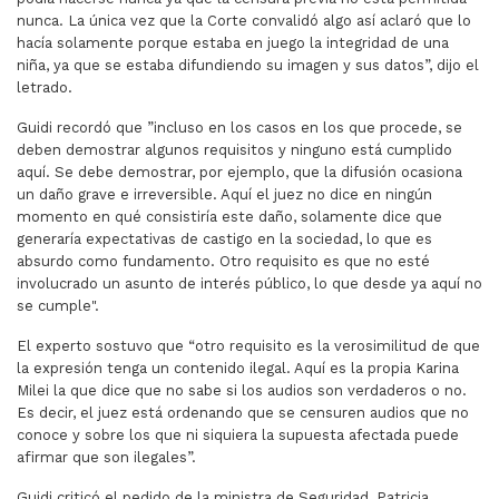
nunca. La única vez que la Corte convalidó algo así aclaró que lo
hacía solamente porque estaba en juego la integridad de una
niña, ya que se estaba difundiendo su imagen y sus datos”, dijo el
letrado.
Guidi recordó que ”incluso en los casos en los que procede, se
deben demostrar algunos requisitos y ninguno está cumplido
aquí. Se debe demostrar, por ejemplo, que la difusión ocasiona
un daño grave e irreversible. Aquí el juez no dice en ningún
momento en qué consistiría este daño, solamente dice que
generaría expectativas de castigo en la sociedad, lo que es
absurdo como fundamento. Otro requisito es que no esté
involucrado un asunto de interés público, lo que desde ya aquí no
se cumple".
El experto sostuvo que “otro requisito es la verosimilitud de que
la expresión tenga un contenido ilegal. Aquí es la propia Karina
Milei la que dice que no sabe si los audios son verdaderos o no.
Es decir, el juez está ordenando que se censuren audios que no
conoce y sobre los que ni siquiera la supuesta afectada puede
afirmar que son ilegales”.
Guidi criticó el pedido de la ministra de Seguridad, Patricia