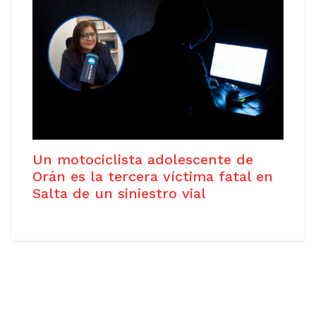
Un motociclista adolescente de
Orán es la tercera víctima fatal en
Salta de un siniestro vial
Copyright © 2021
Free Joomla! 4 templates
/ Design by
Agethemes