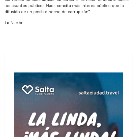
los asuntos públicos Nada concita más interés público que la
difusión de un posible hecho de corrupción”.
La Nación
ARTÍCULO ANTERIOR: EL JUEZ QUE PROHIBIÓ DIFUNDIR 
ARTÍCULO SIGUIENTE: DESCONCIERTO
ANTERIOR
SIGUIENTE