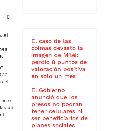
, el
El caso de las
coimas devastó la
nes
imagen de Milei:
s.
perdió 8 puntos de
”,
valoración positiva
1400
en sólo un mes
o el
El Gobierno
anunció que los
 este
presos no podrán
das de
tener celulares ni
el
ser beneficiarios de
planes sociales