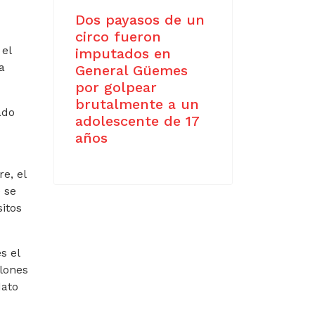
Dos payasos de un
circo fueron
 el
imputados en
a
General Güemes
por golpear
brutalmente a un
ado
adolescente de 17
años
e, el
 se
sitos
s el
llones
dato