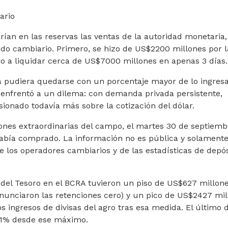
ario
arían en las reservas las ventas de la autoridad monetaria,
do cambiario. Primero, se hizo de US$2200 millones por l
ro a liquidar cerca de US$7000 millones en apenas 3 días.
a pudiera quedarse con un porcentaje mayor de lo ingres
 enfrentó a un dilema: con demanda privada persistente,
onado todavía más sobre la cotización del dólar.
ones extraordinarias del campo, el martes 30 de septiembr
abía comprado. La información no es pública y solamente
de los operadores cambiarios y de las estadísticas de depó
 del Tesoro en el BCRA tuvieron un piso de US$627 millone
anunciaron las retenciones cero) y un pico de US$2427 mi
s ingresos de divisas del agro tras esa medida. El último 
31% desde ese máximo.