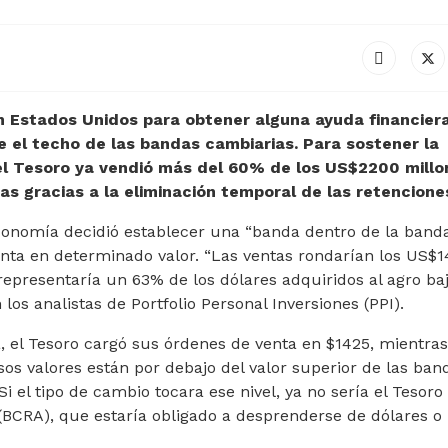
 Estados Unidos para obtener alguna ayuda financiera
e el techo de las bandas cambiarias. Para sostener la
el Tesoro ya vendió más del 60% de los US$2200 millo
s gracias a la eliminación temporal de las retencione
Economía decidió establecer una “banda dentro de la banda
nta en determinado valor. “Las ventas rondarían los US$
representaría un 63% de los dólares adquiridos al agro baj
 los analistas de Portfolio Personal Inversiones (PPI).
 el Tesoro cargó sus órdenes de venta en $1425, mientras
sos valores están por debajo del valor superior de las ban
i el tipo de cambio tocara ese nivel, ya no sería el Tesoro 
 (BCRA), que estaría obligado a desprenderse de dólares o