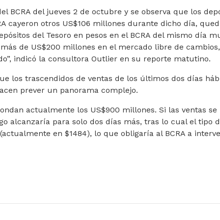
del BCRA del jueves 2 de octubre y se observa que los dep
RA cayeron otros US$106 millones durante dicho día, que
depósitos del Tesoro en pesos en el BCRA del mismo día m
 más de US$200 millones en el mercado libre de cambios,
”, indicó la consultora Outlier en su reporte matutino.
e los trascendidos de ventas de los últimos dos días hábi
acen prever un panorama complejo.
ondan actualmente los US$900 millones. Si las ventas se
o alcanzaría para solo dos días más, tras lo cual el tipo 
actualmente en $1484), lo que obligaría al BCRA a interve
PRESA LÁCTEA SANCOR AL BORDE DE LA QUIEBRA: EL GREMIO P
 ¡URGENTE! LA CORTE HABILITÓ LA EXTRADICIÓN DE FRED MAC