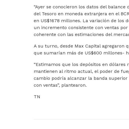
“Ayer se conocieron los datos del balance 
del Tesoro en moneda extranjera en el BC
en US$1678 millones. La variación de los 
un incremento consistente con ventas por
coherente con las estimaciones del mercado
A su turno, desde Max Capital agregaron qu
que sumarían más de US$600 millones- h
“Estimamos que los depósitos en dólares r
mantienen al ritmo actual, el poder de fueg
cambio podría alcanzar la banda superior (
con ventas”, plantearon.
TN
ARTÍCULO ANTERIOR: LA EMBLEMÁTICA EM
ARTÍCULO SIGUIENTE:
ANTERIOR
SIGUIENTE