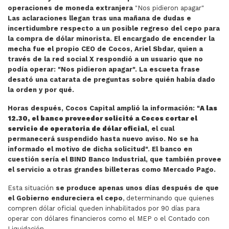
operaciones de moneda extranjera
"Nos pidieron apagar"
Las aclaraciones llegan tras una mañana de dudas e
incertidumbre respecto a un posible regreso del cepo para
la compra de dólar minorista. El encargado de encender la
mecha fue el propio CEO de Cocos, Ariel Sbdar, quien a
través de la red social X respondió a un usuario que no
podía operar: "Nos pidieron apagar". La escueta frase
desató una catarata de preguntas sobre quién había dado
la orden y por qué.
Horas después, Cocos Capital amplió la información: "
A las
12.30, el banco proveedor solicitó a Cocos cortar el
servicio de operatoria de dólar oficial
, el cual
permanecerá suspendido hasta nuevo aviso. No se ha
informado el motivo de dicha solicitud". El banco en
cuestión sería el BIND Banco Industrial, que también provee
el servicio a otras grandes billeteras como Mercado Pago.
Esta situación
se produce apenas unos días después de que
el Gobierno endureciera el cepo
, determinando que quienes
compren dólar oficial queden inhabilitados por 90 días para
operar con dólares financieros como el MEP o el Contado con
Liquidación.