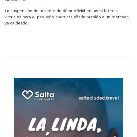
La suspensión de la venta de dólar oficial en las billeteras
virtuales para el pequeño ahorrista añade presión a un mercado
ya caldeado.
ARTÍCULO ANTERIOR: UN MONTAÑISTA SE PERDIÓ EN EL
ARTÍCULO SIGUIENTE: BULLRICH HU
ANTERIOR
SIGUIENTE