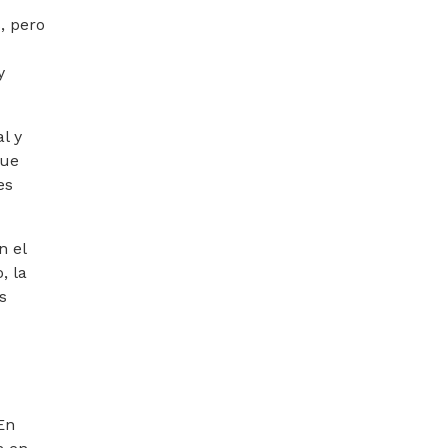
, pero
y
l y
fue
es
n el
, la
s
En