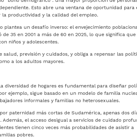
mo “bono demográfico”: una mayor proporción de persona
 dependiente. Esto abre una ventana de oportunidad para 
la productividad y la calidad del empleo.
plantea un desafío inverso: el envejecimiento poblacional
ó de 35 en 2001 a más de 60 en 2025, lo que significa que
on niños y adolescentes.
salud, previsión y cuidados, y obliga a repensar las polít
como a los adultos mayores.
la diversidad de hogares es fundamental para diseñar polí
, por ejemplo, sigue basado en un modelo de familia nucle
bajadores informales y familias no heterosexuales.
 por paternidad más cortas de Sudamérica, apenas dos día
. Además, el acceso desigual a servicios de cuidado profu
entes tienen cinco veces más probabilidades de asistir a
amilias pobres.