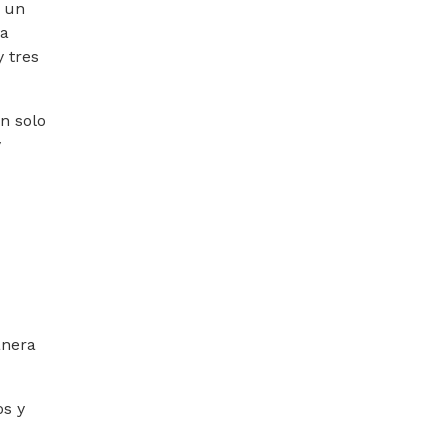
e un
va
 tres
n solo
y
anera
os y