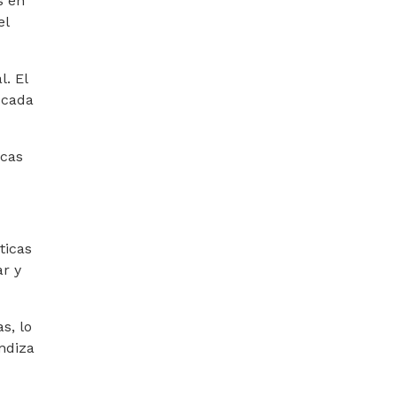
s en
el
. El
 cada
icas
ticas
ar y
s, lo
ndiza