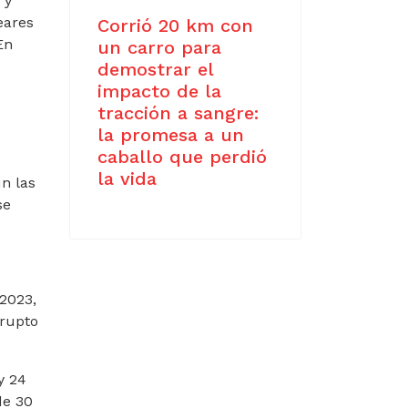
 y
eares
Corrió 20 km con
En
un carro para
demostrar el
impacto de la
tracción a sangre:
la promesa a un
caballo que perdió
la vida
n las
se
 2023,
brupto
y 24
de 30