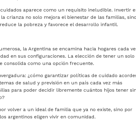
cuidados aparece como un requisito ineludible. Invertir 
la crianza no solo mejora el bienestar de las familias, sin
duce la pobreza y favorece el desarrollo infantil.
 numerosa, la Argentina se encamina hacia hogares cada v
ad en sus configuraciones. La elección de tener un solo h
se consolida como una opción frecuente.
nvergadura: ¿cómo garantizar políticas de cuidado acordes
temas de salud y previsión en un país cada vez más
lias para poder decidir libremente cuántos hijos tener si
o?
or volver a un ideal de familia que ya no existe, sino por
os argentinos eligen vivir en comunidad.
RGENTINA RECONOCE QUE NO TIENE CAPACIDAD PARA MANTENE
 DESMANTELARON UNA FÁBRICA DE PATENTES TRUCHAS EN CÓR