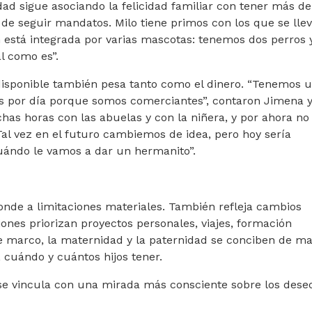
d sigue asociando la felicidad familiar con tener más d
 de seguir mandatos. Milo tiene primos con los que se lle
 está integrada por varias mascotas: tenemos dos perros y
l como es”.
 disponible también pesa tanto como el dinero. “Tenemos u
ras por día porque somos comerciantes”, contaron Jimena 
has horas con las abuelas y con la niñera, y por ahora no
Tal vez en el futuro cambiemos de idea, pero hoy sería
uándo le vamos a dar un hermanito”.
ponde a limitaciones materiales. También refleja cambios
ones priorizan proyectos personales, viajes, formación
e marco, la maternidad y la paternidad se conciben de m
, cuándo y cuántos hijos tener.
 se vincula con una mirada más consciente sobre los dese