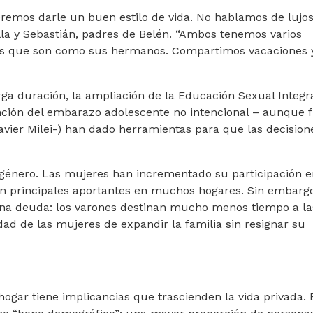
remos darle un buen estilo de vida. No hablamos de lujos
ella y Sebastián, padres de Belén. “Ambos tenemos varios
os que son como sus hermanos. Compartimos vacaciones 
ga duración, la ampliación de la Educación Sexual Integra
ención del embarazo adolescente no intencional – aunque 
avier Milei-) han dado herramientas para que las decision
género. Las mujeres han incrementado su participación e
en principales aportantes en muchos hogares. Sin embargo
una deuda: los varones destinan mucho menos tiempo a la
idad de las mujeres de expandir la familia sin resignar su
ogar tiene implicancias que trascienden la vida privada. 