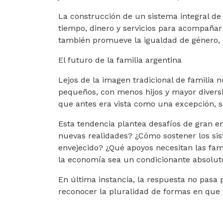
La construcción de un sistema integral de 
tiempo, dinero y servicios para acompañar 
también promueve la igualdad de género, re
El futuro de la familia argentina
Lejos de la imagen tradicional de familia
pequeños, con menos hijos y mayor diversid
que antes era vista como una excepción, 
Esta tendencia plantea desafíos de gran e
nuevas realidades? ¿Cómo sostener los sis
envejecido? ¿Qué apoyos necesitan las fami
la economía sea un condicionante absolut
En última instancia, la respuesta no pasa p
reconocer la pluralidad de formas en que l
ARTÍCULO ANTERIOR: LA FUERZA AÉREA A
ARTÍCULO SIGUIENTE:
ANTERIOR
SIGUIENTE