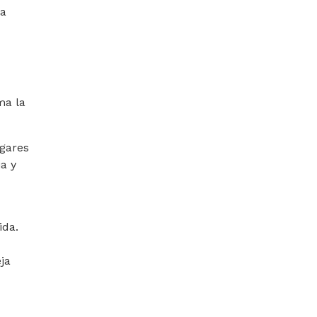
la
ma la
ogares
a y
ida.
ja