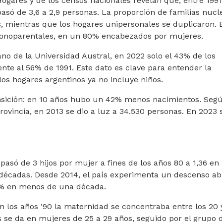
gares y de los censos nacionales revelan que, entre 1991
asó de 3,6 a 2,9 personas. La proporción de familias nucl
s, mientras que los hogares unipersonales se duplicaron. 
 monoparentales, en un 80% encabezados por mujeres.
no de la Universidad Austral, en 2022 solo el 43% de los
ente al 56% de 1991. Este dato es clave para entender la
os hogares argentinos ya no incluye niños.
ansición: en 10 años hubo un 42% menos nacimientos. Segú
provincia, en 2013 se dio a luz a 34.530 personas. En 2023 
pasó de 3 hijos por mujer a fines de los años 80 a 1,36 en
décadas. Desde 2014, el país experimenta un descenso a
0% en menos de una década.
 los años ‘90 la maternidad se concentraba entre los 20 
se da en mujeres de 25 a 29 años, seguido por el grupo 