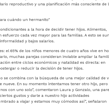
ndario reproductivo y una planificación más consciente de 
 "para cuándo un hermanito"
condicionantes a la hora de decidir tener hijos. Alimentos,
n esfuerzo cada vez mayor para las familias. A esto se su
informalidad y bajos salarios.
tes: el 65% de los niños menores de cuatro años vive en h
rio, muchas parejas consideran inviable ampliar la famili
elación entre ciclos económicos y natalidad es directa: en
postergar o reducir la decisión de tener hijos.
co se combina con la búsqueda de una mejor calidad de v
 nueve. En su momento intentamos tener otro hijo, pero
os con uno solo”, comentaron Laura y Gonzalo, una pare
ciertos gustos y darle a nuestro hijo actividades
tumbrado a viajar y estamos muy cómodos así”, señalaron