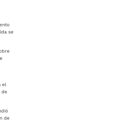
ento
ida se
sobre
de
 el
o de
ndió
n de