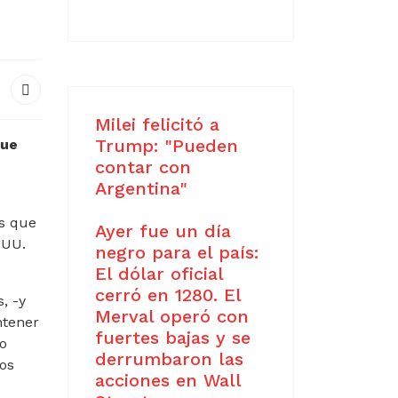
Milei felicitó a
Trump: "Pueden
que
contar con
Argentina"
as que
Ayer fue un día
.UU.
negro para el país:
El dólar oficial
cerró en 1280. El
, -y
Merval operó con
ntener
fuertes bajas y se
to
derrumbaron las
los
acciones en Wall