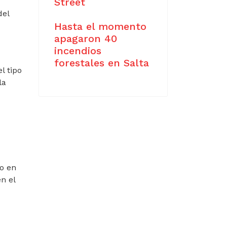
Street
del
Hasta el momento
apagaron 40
incendios
forestales en Salta
l tipo
la
eo en
n el