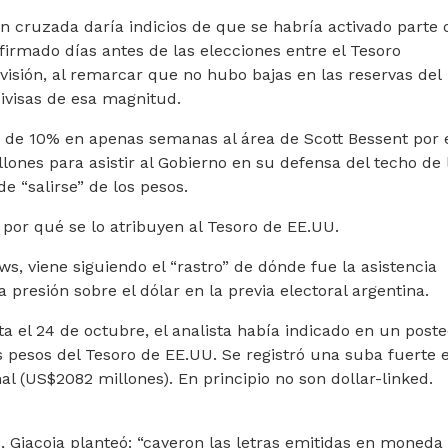
n cruzada daría indicios de que se habría activado parte 
irmado días antes de las elecciones entre el Tesoro
isión, al remarcar que no hubo bajas en las reservas del
ivisas de esa magnitud.
de 10% en apenas semanas al área de Scott Bessent por e
ones para asistir al Gobierno en su defensa del techo de 
e “salirse” de los pesos.
 por qué se lo atribuyen al Tesoro de EE.UU.
s, viene siguiendo el “rastro” de dónde fue la asistencia
 presión sobre el dólar en la previa electoral argentina.
ta el 24 de octubre, el analista había indicado en un post
pesos del Tesoro de EE.UU. Se registró una suba fuerte e
l (US$2082 millones). En principio no son dollar-linked.
e, Giacoia planteó: “cayeron las letras emitidas en moneda