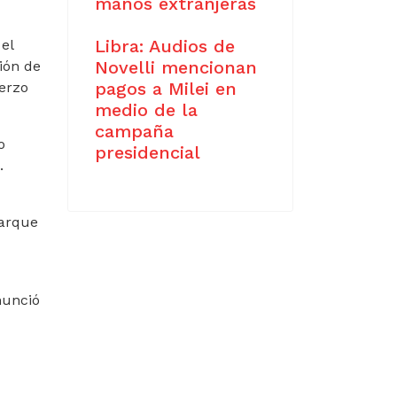
manos extranjeras
Libra: Audios de
el
Novelli mencionan
ión de
pagos a Milei en
erzo
medio de la
campaña
o
presidencial
.
Parque
nunció