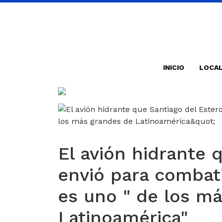
INICIO
LOCA
El avión hidrante 
envió para combat
es uno " de los m
Latinoamérica"