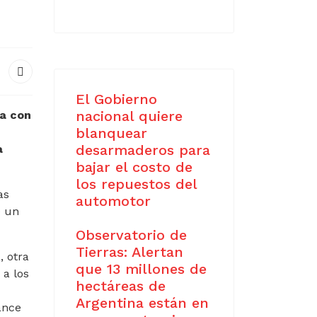
El Gobierno
nacional quiere
ta con
blanquear
desarmaderos para
a
bajar el costo de
los repuestos del
as
automotor
e un
Observatorio de
Tierras: Alertan
, otra
que 13 millones de
 a los
hectáreas de
Argentina están en
ance