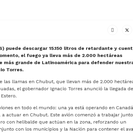
S) puede descargar 15.150 litros de retardante y cuen
momento, el fuego ya lleva más de 2.000 hectáreas
e más grande de Latinoamérica para defender nuestr
io Torres.
 de las llamas en Chubut, que llevan más de 2.000 hectáre
adas, el gobernador Ignacio Torres anunció la llegada d
 Estero.
viones en todo el mundo: una ya está operando en Canadá
a a actuar en Chubut. Este avión comenzó a trabajar junto
tero con helibalde que actúan en la zona, reforzando un
njunto con los municipios y la Nación para contener el av