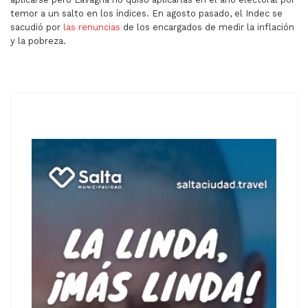
temor a un salto en los índices. En agosto pasado, el Indec se
sacudió por
las renuncias
de los encargados de medir la inflación
y la pobreza.
ARTÍCULO ANTERIOR: UNA INICIATIVA BUSCA REGULAR L
ARTÍCULO SIGUIENTE: 35 OBREROS 
ANTERIOR
SIGUIENTE