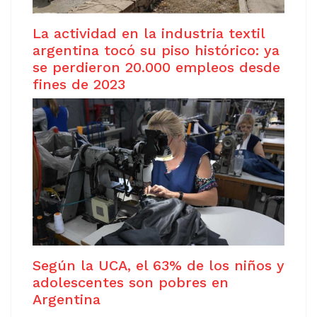
La actividad en la industria textil
argentina tocó su piso histórico: ya
se perdieron 20.000 empleos desde
fines de 2023
Según la UCA, el 63% de los niños y
adolescentes son pobres en
Argentina