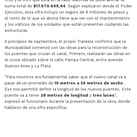
suma total de
$17.670.949,44
. Según explicaron desde el Poder
Ejecutivo, esta cifra incluyo un seguro de 8 millones de pesos y
el resto de lo que se abona tiene que ver con el mantenimiento
y los viáticos de los soldados que están presentes cuidando las
estructuras.
A principios de septiembre, el propio Trankels confirmó que la
Municipalidad comenzó con las obras para la reconstrucción de
los puentes que cruzan el canal. Primero, realizarán las obras en
el cruce ubicado sobre la calle Pampa Central, entre avenida
Buenos Aires y La Plata.
“Para nosotros era fundamental saber que el nuevo canal va a
pasar de un promedio de
19 metros a 26 metros de ancho
.
Eso nos permitió definir la longitud de los nuevos puentes. Este
puente va a tener
28 metros de longitud
y
tres luces
“,
expresó el funcionario durante la presentación de la obra, donde
hablaron de una cifra específica.
ARTÍCULO ANTERIOR: UNA DE LAS PRINCIPALES CADENA
ARTÍCULO SIGUIENTE: FANTINO ESTÁ
ANTERIOR
SIGUIENTE