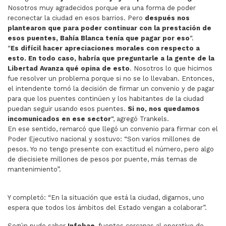
Nosotros muy agradecidos porque era una forma de poder
reconectar la ciudad en esos barrios. Pero
después nos
plantearon que para poder continuar con la prestación de
esos puentes, Bahía Blanca tenía que pagar por eso
“.
“
Es difícil hacer apreciaciones morales con respecto a
esto. En todo caso, habría que preguntarle a la gente de la
Libertad Avanza qué opina de esto
. Nosotros lo que hicimos
fue resolver un problema porque si no se lo llevaban. Entonces,
el intendente tomó la decisión de firmar un convenio y de pagar
para que los puentes continúen y los habitantes de la ciudad
puedan seguir usando esos puentes.
Si no, nos quedamos
incomunicados en ese sector
“, agregó Trankels.
En ese sentido, remarcó que llegó un convenio para firmar con el
Poder Ejecutivo nacional y sostuvo: “Son varios millones de
pesos. Yo no tengo presente con exactitud el número, pero algo
de diecisiete millones de pesos por puente, más temas de
mantenimiento”.
Y completó: “En la situación que está la ciudad, digamos, uno
espera que todos los ámbitos del Estado vengan a colaborar”.
Según pudo saber
Infobae
, fuentes cercanas al operativo de