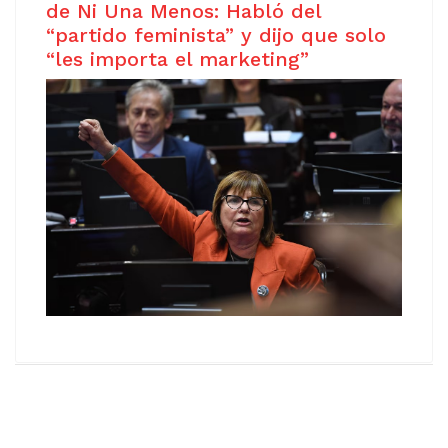
de Ni Una Menos: Habló del
“partido feminista” y dijo que solo
“les importa el marketing”
Copyright © 2021
Free Joomla! 4 templates
/ Design by
Agethemes