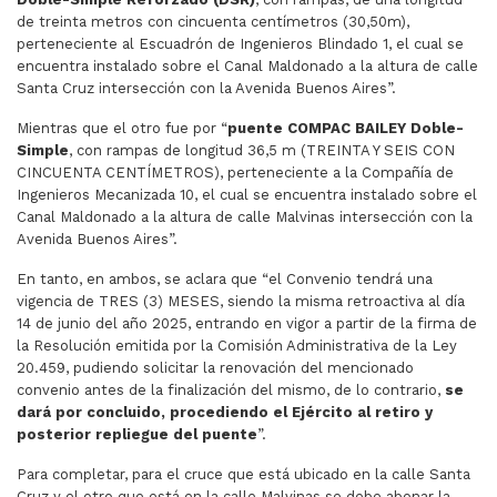
de treinta metros con cincuenta centímetros (30,50m),
perteneciente al Escuadrón de Ingenieros Blindado 1, el cual se
encuentra instalado sobre el Canal Maldonado a la altura de calle
Santa Cruz intersección con la Avenida Buenos Aires”.
Mientras que el otro fue por “
puente COMPAC BAILEY Doble-
Simple
, con rampas de longitud 36,5 m (TREINTA Y SEIS CON
CINCUENTA CENTÍMETROS), perteneciente a la Compañía de
Ingenieros Mecanizada 10, el cual se encuentra instalado sobre el
Canal Maldonado a la altura de calle Malvinas intersección con la
Avenida Buenos Aires”.
En tanto, en ambos, se aclara que “el Convenio tendrá una
vigencia de TRES (3) MESES, siendo la misma retroactiva al día
14 de junio del año 2025, entrando en vigor a partir de la firma de
la Resolución emitida por la Comisión Administrativa de la Ley
20.459, pudiendo solicitar la renovación del mencionado
convenio antes de la finalización del mismo, de lo contrario,
se
dará por concluido, procediendo el Ejército al retiro y
posterior repliegue del puente
”.
Para completar, para el cruce que está ubicado en la calle Santa
Cruz y el otro que está en la calle Malvinas se debe abonar la