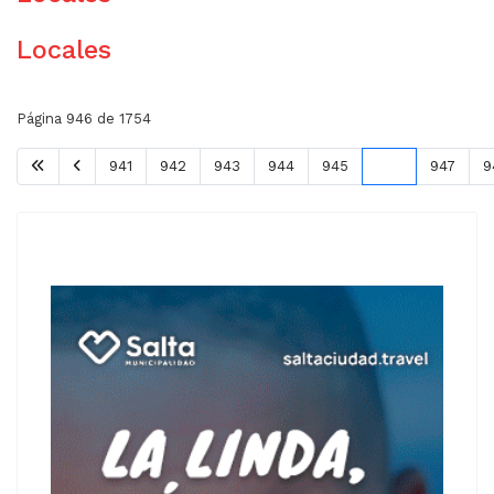
Locales
Página 946 de 1754
941
942
943
944
945
946
947
9