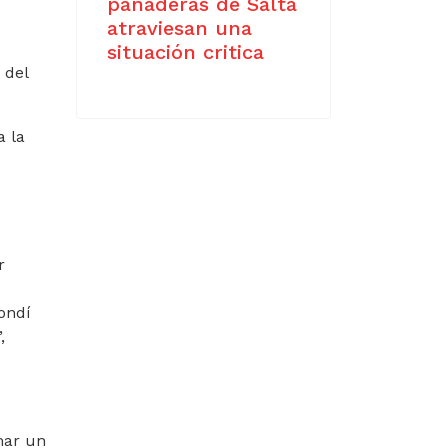
panaderás de Salta
atraviesan una
situación critica
 del
a la
r
pondí
,
mar un