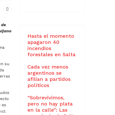
 de
uijano
Hasta el momento
apagaron 40
una
incendios
forestales en Salta
en su
Cada vez menos
ida
argentinos se
ierras
afilian a partidos
políticos
eudos
“Sobrevivimos,
yecto
pero no hay plata
 es
en la calle”: Las
ruz.