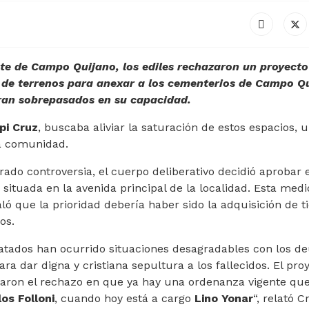
nte de Campo Quijano, los ediles rechazaron un proyecto
 de terrenos para anexar a los cementerios de Campo Q
tran sobrepasados en su capacidad.
pi Cruz
, buscaba aliviar la saturación de estos espacios, 
a comunidad.
ado controversia, el cuerpo deliberativo decidió aprobar 
 situada en la avenida principal de la localidad. Esta med
ló que la prioridad debería haber sido la adquisición de t
os.
atados han ocurrido situaciones desagradables con los d
a dar digna y cristiana sepultura a los fallecidos. El pro
taron el rechazo en que ya hay una ordenanza vigente que
los Folloni
, cuando hoy está a cargo
Lino Yonar
“, relató C