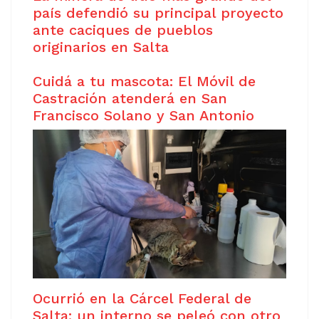
país defendió su principal proyecto
ante caciques de pueblos
originarios en Salta
Cuidá a tu mascota: El Móvil de
Castración atenderá en San
Francisco Solano y San Antonio
Ocurrió en la Cárcel Federal de
Salta: un interno se peleó con otro