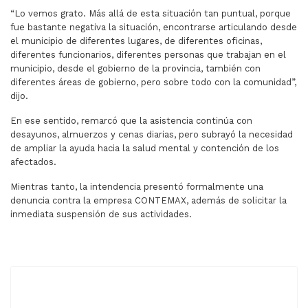
“Lo vemos grato. Más allá de esta situación tan puntual, porque
fue bastante negativa la situación, encontrarse articulando desde
el municipio de diferentes lugares, de diferentes oficinas,
diferentes funcionarios, diferentes personas que trabajan en el
municipio, desde el gobierno de la provincia, también con
diferentes áreas de gobierno, pero sobre todo con la comunidad”,
dijo.
En ese sentido, remarcó que la asistencia continúa con
desayunos, almuerzos y cenas diarias, pero subrayó la necesidad
de ampliar la ayuda hacia la salud mental y contención de los
afectados.
Mientras tanto, la intendencia presentó formalmente una
denuncia contra la empresa CONTEMAX, además de solicitar la
inmediata suspensión de sus actividades.
ARTÍCULO ANTERIOR: DESDE LA UNSA CRITICAN EL VET
ARTÍCULO SIGUIENTE: SON 11 LOS
ANTERIOR
SIGUIENTE