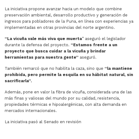
La iniciativa propone avanzar hacia un modelo que combine
preservación ambiental, desarrollo productivo y generación de
ingresos para pobladores de la Puna, en línea con experiencias ya
implementadas en otras provincias del norte argentino.
“La vicuña vale más viva que muerta
” aseguró el legislador
durante la defensa del proyecto.
“Estamos frente a un
proyecto que busca cuidar a la vicuña y brindar
herramientas para nuestra gente”
aseguró.
También remarcó que no habilita la caza, sino que
“la mantiene
prohibida, pero permite la esquila en su hábitat natural, sin
sacrificarla”.
Además, pone en valor la fibra de vicuña, considerada una de las
más finas y valiosas del mundo por su calidad, resistencia,
propiedades térmicas e hipoalergénicas, con alta demanda en
mercados internacionales.
La iniciativa pasó al Senado en revisión
ARTÍCULO ANTERIOR: LA MUNICIPALIDAD RESTAURÓ LA 
ARTÍCULO SIGUIENTE: UNA ECONOMI
ANTERIOR
SIGUIENTE