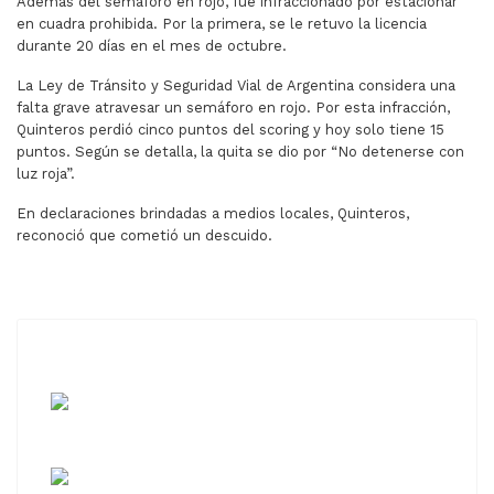
Además del semáforo en rojo, fue infraccionado por estacionar
en cuadra prohibida. Por la primera, se le retuvo la licencia
durante 20 días en el mes de octubre.
La Ley de Tránsito y Seguridad Vial de Argentina considera una
falta grave atravesar un semáforo en rojo. Por esta infracción,
Quinteros perdió cinco puntos del scoring y hoy solo tiene 15
puntos. Según se detalla, la quita se dio por “No detenerse con
luz roja”.
En declaraciones brindadas a medios locales, Quinteros,
reconoció que cometió un descuido.
ARTÍCULO ANTERIOR: DETIENEN EN ARGENTINA A UN VE
ARTÍCULO SIGUIENTE: LO BUSCABAN
ANTERIOR
SIGUIENTE