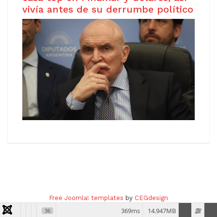
vivía antes de su derrumbe político
Copyright © 2021
Free Joomla! 4 templates
/ Design by
Agethemes
Free Joomla! templates
by
CEGdesign
369ms
14.947MB
36