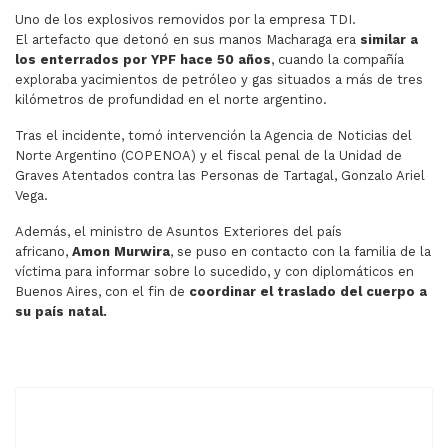
Uno de los explosivos removidos por la empresa TDI.
El artefacto que detonó en sus manos Macharaga era
similar a
los enterrados por YPF hace 50 años
, cuando la compañía
exploraba yacimientos de petróleo y gas situados a más de tres
kilómetros de profundidad en el norte argentino.
Tras el incidente, tomó intervención la Agencia de Noticias del
Norte Argentino (COPENOA) y el fiscal penal de la Unidad de
Graves Atentados contra las Personas de Tartagal, Gonzalo Ariel
Vega.
Además, el ministro de Asuntos Exteriores del país
africano,
Amon Murwira
, se puso en contacto con la familia de la
víctima para informar sobre lo sucedido, y con diplomáticos en
Buenos Aires, con el fin de
coordinar el traslado del cuerpo a
su país natal.
ARTÍCULO ANTERIOR: ES UN ÉXITO LA PRODUCCIÓN DE 
ARTÍCULO SIGUIENTE: PARA FLAVIA
ANTERIOR
SIGUIENTE