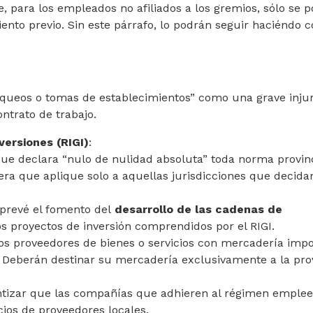
e, para los empleados no afiliados a los gremios, sólo se 
ento previo. Sin este párrafo, lo podrán seguir haciéndo c
loqueos o tomas de establecimientos” como una grave injur
ontrato de trabajo.
ersiones (RIGI)
:
ue declara “nulo de nulidad absoluta” toda norma provinc
a que aplique solo a aquellas jurisdicciones que decida
 prevé el fomento del
desarrollo de las cadenas de
s proyectos de inversión comprendidos por el RIGI.
los proveedores de bienes o servicios con mercadería imp
GI. Deberán destinar su mercadería exclusivamente a la pro
.
antizar que las compañías que adhieren al régimen emple
cios de proveedores locales.