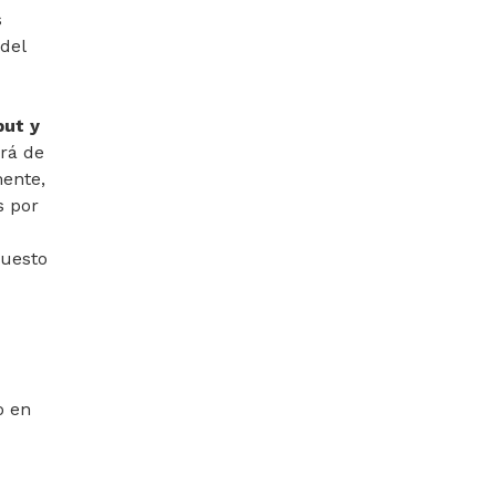
s
del
but y
ará de
mente,
s por
puesto
o en