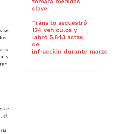
tomará medidas
clave
Tránsito secuestró
124 vehículos y
s se
labró 5.843 actas
dos.
de
erio
infracción durante marzo
al y
eran
es e
, el
ria