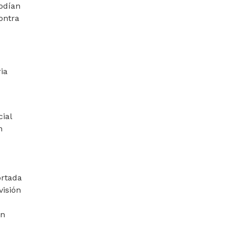
podían
ontra
ia
ial
n
ortada
visión
en