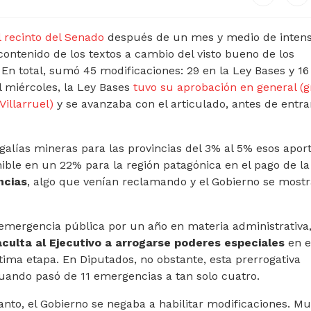
l recinto del Senado
después de un mes y medio de inten
 contenido de los textos a cambio del visto bueno de los
n total, sumó 45 modificaciones: 29 en la Ley Bases y 16 
l miércoles, la Ley Bases
tuvo su aprobación en general (g
Villarruel)
y se avanzaba con el articulado, antes de entra
alías mineras para las provincias del 3% al 5% esos aport
ble en un 22% para la región patagónica en el pago de la
ncias
, algo que venían reclamando y el Gobierno se most
a emergencia pública por un año en materia administrativa
aculta al Ejecutivo a arrogarse poderes especiales
en e
ltima etapa. En Diputados, no obstante, esta prerrogativa
cuando pasó de 11 emergencias a tan solo cuatro.
tanto, el Gobierno se negaba a habilitar modificaciones. M