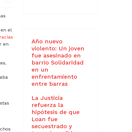
sas
en el
racias
Año nuevo
r en
violento: Un joven
fue asesinado en
barrio Solidaridad
es.
en un
enfrentamiento
raba
entre barras
,
La Justicia
stas
refuerza la
hipótesis de que
Loan fue
secuestrado y
uchos