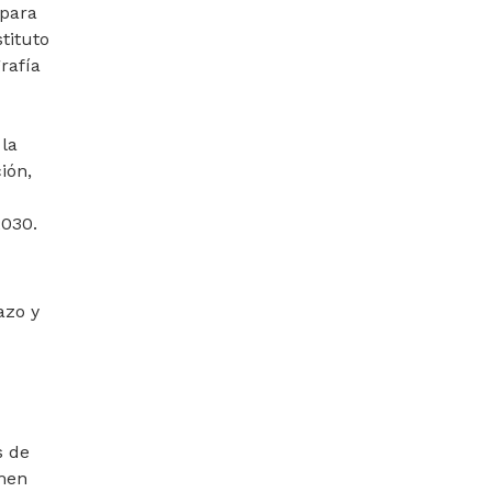
 para
tituto
rafía
la
ión,
2030.
azo y
s de
amen