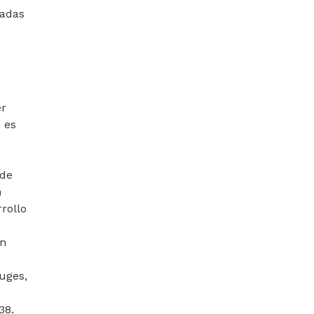
radas
er
 es
 de
n
rollo
ón
uges,
38.