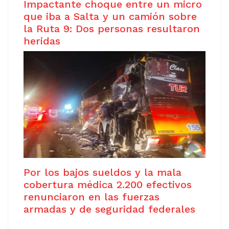
Impactante choque entre un micro
que iba a Salta y un camión sobre
la Ruta 9: Dos personas resultaron
heridas
Por los bajos sueldos y la mala
cobertura médica 2.200 efectivos
renunciaron en las fuerzas
armadas y de seguridad federales