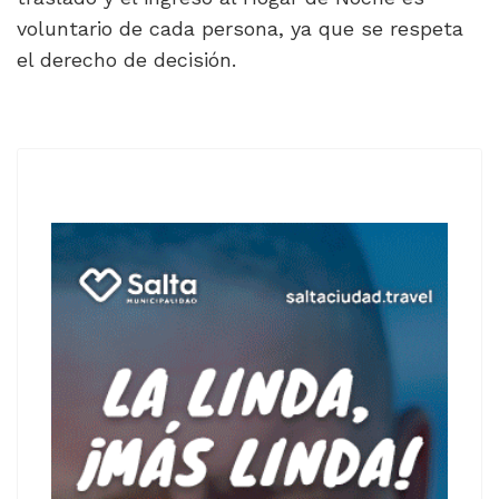
voluntario de cada persona, ya que se respeta
el derecho de decisión.
ARTÍCULO ANTERIOR: JÓVENES EMPRENDEDORES MOSTRA
ARTÍCULO SIGUIENTE: PARTICIPÁ DE
ANTERIOR
SIGUIENTE