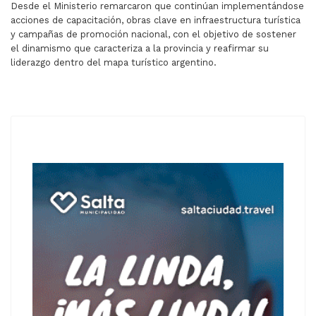
Desde el Ministerio remarcaron que continúan implementándose
acciones de capacitación, obras clave en infraestructura turística
y campañas de promoción nacional, con el objetivo de sostener
el dinamismo que caracteriza a la provincia y reafirmar su
liderazgo dentro del mapa turístico argentino.
ARTÍCULO ANTERIOR: EN EL SUR DE SALTA UN TRABAJAD
ARTÍCULO SIGUIENTE: SÁENZ LE PI
ANTERIOR
SIGUIENTE