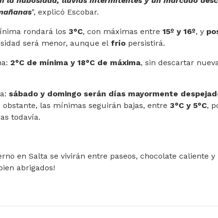
n la nubosidad, lluvias intermitentes y un marcado des
 mañanas
", explicó Escobar.
mínima rondará los
3°C
, con máximas entre
15º y 16º
, y
po
osidad será menor, aunque el
frío
persistirá.
na:
2°C de mínima y 18°C de máxima
, sin descartar nuev
ra:
sábado y domingo serán días mayormente despejad
o obstante, las mínimas seguirán bajas, entre
3°C y 5°C
, p
as todavía.
rno en Salta se vivirán entre paseos, chocolate caliente y
bien abrigados!
DIA EN SALUD: EN LA PRIMERA MITAD DEL AÑO SE HICIERON 3
 EN EL ÚLTIMO AÑO LOS CASOS DE DENGUE DISMINUYERON UN 