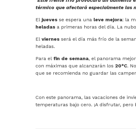
"
Este frente frío provocará un aumento e
térmico que afectará especialmente las
El
jueves
se espera una
leve mejora
: la 
heladas
a primeras horas del día. La nub
El
viernes
será el día más frío de la sema
heladas.
Para el
fin de semana
, el panorama mejo
con máximas que alcanzarán los
20°C
. N
que se recomienda no guardar las camper
Con este panorama, las vacaciones de invie
temperaturas bajo cero. ¡A disfrutar, pero 
ARTÍCULO ANTERIOR: SIGUE A LA VANGUAR
ARTÍCULO SIGUIENTE:
ANTERIOR
SIGUIENTE