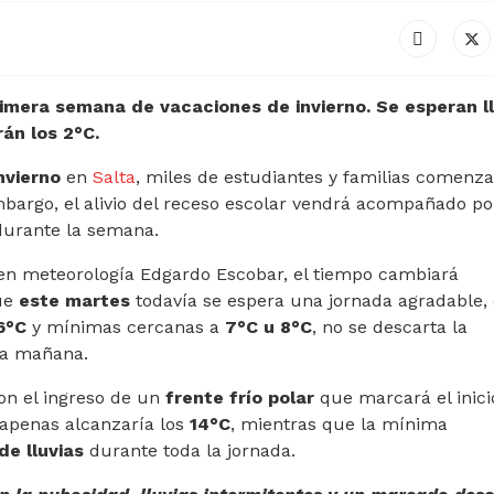
primera semana de vacaciones de invierno. Se esperan ll
án los 2°C.
nvierno
en
Salta
, miles de estudiantes y familias comenz
bargo, el alivio del receso escolar vendrá acompañado po
 durante la semana.
 en meteorología
Edgardo Escobar
, el tiempo cambiará
que
este martes
todavía se espera una jornada agradable,
6°C
y mínimas cercanas a
7°C u 8°C
, no se descarta la
la mañana.
con el ingreso de un
frente frío polar
que marcará el inici
 apenas alcanzaría los
14°C
, mientras que la mínima
de lluvias
durante toda la jornada.