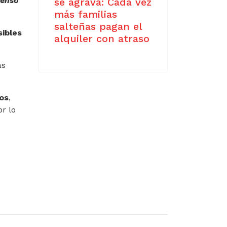
censo
se agrava: Cada vez
más familias
salteñas pagan el
sibles
alquiler con atraso
as
os
,
or lo
1 TRASPLANTES DE RIÑÓN EN EL HOSPITAL ARTURO OÑATIVIA
99,9% EN LA PROVINCIA DE SALTA