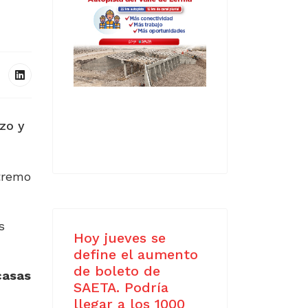
zo y
xtremo
s
Hoy jueves se
define el aumento
de boleto de
casas
SAETA. Podría
llegar a los 1000