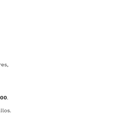
res,
000
.
llos.