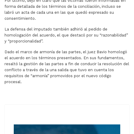
Por último, dejó en claro que las víctimas fueron informadas en
forma detallada de los términos de la conciliación, incluso se
labró un acta de cada una en las que quedó expresado su
consentimiento.
La defensa del imputado también adhirió al pedido de
homologación del acuerdo, el que destacó por su “razonabilidad”
y “proporcionalidad”.
Dado el marco de armonía de las partes, el juez Bavio homologó
el acuerdo en los términos presentados. En sus fundamentos,
resaltó la gestión de las partes a fin de conducir la resolución del
conflicto a través de la una salida que tuvo en cuenta los
requisitos de “armonía” promovidos por el nuevo código
procesal.
ARTÍCULO ANTERIOR: FRAUDE VINÍCOLA: IMPUTAN A 3 P
ARTÍCULO SIGUIENTE: LA IGLESIA 
ANTERIOR
SIGUIENTE