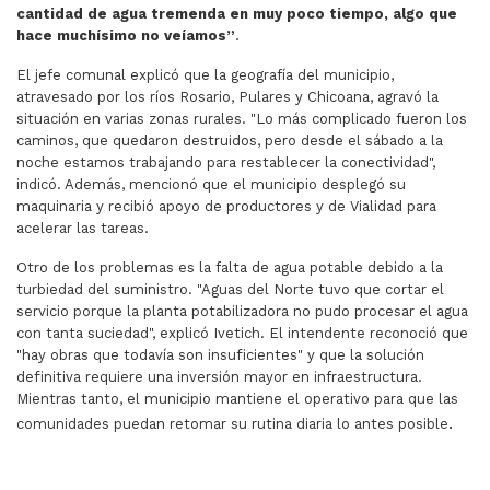
cantidad de agua tremenda en muy poco tiempo, algo que
hace muchísimo no veíamos”
.
El jefe comunal explicó que la geografía del municipio,
atravesado por los ríos Rosario, Pulares y Chicoana, agravó la
situación en varias zonas rurales. "Lo más complicado fueron los
caminos, que quedaron destruidos, pero desde el sábado a la
noche estamos trabajando para restablecer la conectividad",
indicó. Además, mencionó que el municipio desplegó su
maquinaria y recibió apoyo de productores y de Vialidad para
acelerar las tareas.
Otro de los problemas es la falta de agua potable debido a la
turbiedad del suministro. "Aguas del Norte tuvo que cortar el
servicio porque la planta potabilizadora no pudo procesar el agua
con tanta suciedad", explicó Ivetich. El intendente reconoció que
"hay obras que todavía son insuficientes" y que la solución
definitiva requiere una inversión mayor en infraestructura.
Mientras tanto, el municipio mantiene el operativo para que las
.
comunidades puedan retomar su rutina diaria lo antes posible
ARTÍCULO ANTERIOR: DEBIDO A LAS INTENSAS LLUVIAS 
ARTÍCULO SIGUIENTE: DETECTARON
ANTERIOR
SIGUIENTE