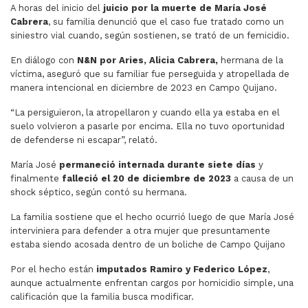
A horas del inicio del
juicio por la muerte de María José
Cabrera
, su familia denunció que el caso fue tratado como un
siniestro vial cuando, según sostienen, se trató de un femicidio.
En diálogo con
N&N por Aries,
Alicia Cabrera,
hermana de la
víctima, aseguró que su familiar fue perseguida y atropellada de
manera intencional en diciembre de 2023 en Campo Quijano.
“La persiguieron, la atropellaron y cuando ella ya estaba en el
suelo volvieron a pasarle por encima. Ella no tuvo oportunidad
de defenderse ni escapar”, relató.
María José
permaneció internada durante siete días
y
finalmente
falleció el 20 de diciembre de 2023
a causa de un
shock séptico, según contó su hermana.
La familia sostiene que el hecho ocurrió luego de que María José
interviniera para defender a otra mujer que presuntamente
estaba siendo acosada dentro de un boliche de Campo Quijano
Por el hecho están
imputados Ramiro y Federico López
,
aunque actualmente enfrentan cargos por homicidio simple, una
calificación que la familia busca modificar.