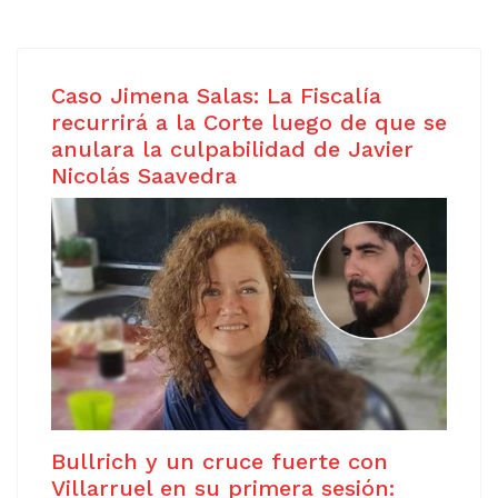
Caso Jimena Salas: La Fiscalía
recurrirá a la Corte luego de que se
anulara la culpabilidad de Javier
Nicolás Saavedra
Bullrich y un cruce fuerte con
Villarruel en su primera sesión: