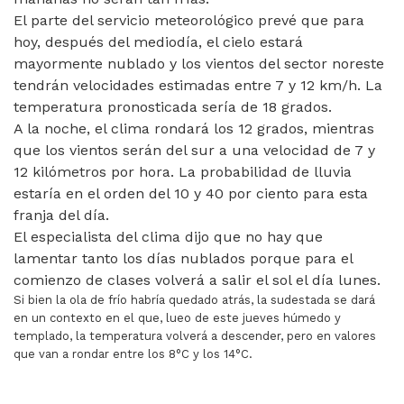
El parte del servicio meteorológico prevé que para
hoy, después del mediodía, el cielo estará
mayormente nublado y los vientos del sector noreste
tendrán velocidades estimadas entre 7 y 12 km/h. La
temperatura pronosticada sería de 18 grados.
A la noche, el clima rondará los 12 grados, mientras
que los vientos serán del sur a una velocidad de 7 y
12 kilómetros por hora. La probabilidad de lluvia
estaría en el orden del 10 y 40 por ciento para esta
franja del día.
El especialista del clima dijo que no hay que
lamentar tanto los días nublados porque para el
comienzo de clases volverá a salir el sol el día lunes.
Si bien la ola de frío habría quedado atrás, la sudestada se dará
en un contexto en el que, lueo de este jueves húmedo y
templado, la temperatura volverá a descender, pero en valores
que van a rondar entre los 8°C y los 14°C.
ARTÍCULO ANTERIOR: RESTRINGIRÍAN EL USO DEL CELU
ARTÍCULO SIGUIENTE: SALTA: POR 
ANTERIOR
SIGUIENTE